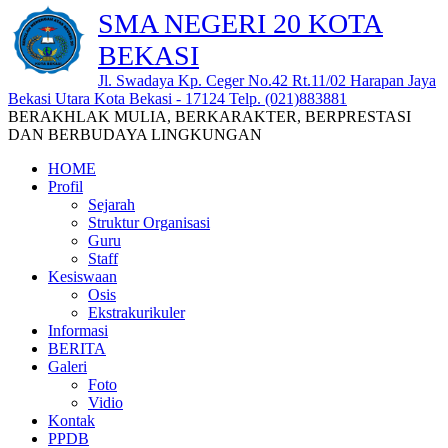
SMA NEGERI 20 KOTA
BEKASI
Jl. Swadaya Kp. Ceger No.42 Rt.11/02 Harapan Jaya
Bekasi Utara Kota Bekasi - 17124 Telp. (021)883881
BERAKHLAK MULIA, BERKARAKTER, BERPRESTASI
DAN BERBUDAYA LINGKUNGAN
HOME
Profil
Sejarah
Struktur Organisasi
Guru
Staff
Kesiswaan
Osis
Ekstrakurikuler
Informasi
BERITA
Galeri
Foto
Vidio
Kontak
PPDB